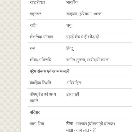
राष्ट्रीयता
भारतीय
गृहनगर
शाहबाद, हरियाणा, भारत
राशि
धनु
शैक्षणिक योग्यता
पढ़ाई बीच में ही छोड़ दी
धर्म
हिन्दू
शौक/अभिरुचि
संगीत सुनना, खरीदारी करना
प्रेम संबन्ध एवं अन्य मामलें
वैवाहिक स्थिति
अविवाहित
बॉयफ्रेंड एवं अन्य
ज्ञात नहीं
मामले
परिवार
माता-पिता
पिता
- रामपाल (घोड़ागाड़ी चालक)
माता
- नाम ज्ञात नहीं