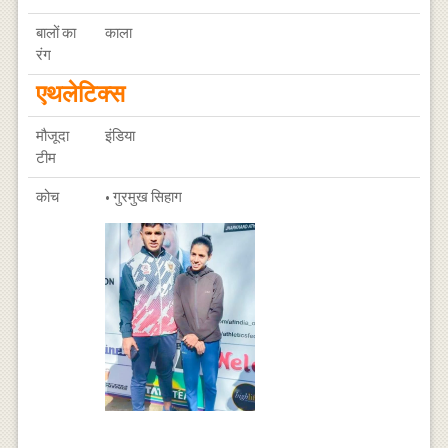
बालों का
काला
रंग
एथलेटिक्स
मौजूदा
इंडिया
टीम
कोच
• गुरमुख सिहाग