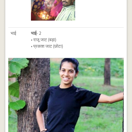
भाई
भाई
- 2
• राजू जाट (बड़ा)
• प्रकाश जाट (छोटा)