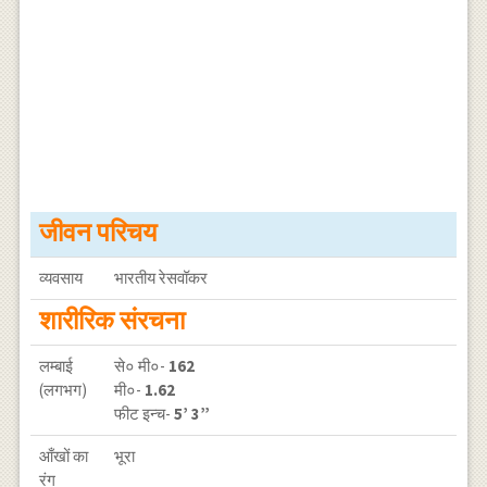
जीवन परिचय
व्यवसाय
भारतीय रेसवॉकर
शारीरिक संरचना
लम्बाई
से० मी०-
162
(लगभग)
मी०-
1.62
फीट इन्च-
5’ 3”
आँखों का
भूरा
रंग