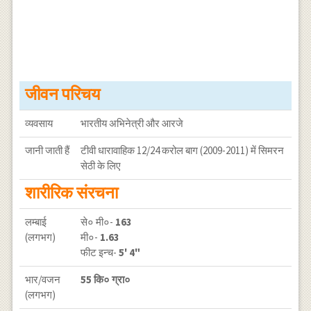
जीवन परिचय
व्यवसाय
भारतीय अभिनेत्री और आरजे
जानी जाती हैं
टीवी धारावाहिक 12/24 करोल बाग (2009-2011) में सिमरन
सेठी के लिए
शारीरिक संरचना
लम्बाई
से० मी०-
163
(लगभग)
मी०-
1.63
फीट इन्च-
5' 4"
भार/वजन
55 कि० ग्रा०
(लगभग)