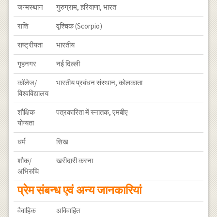
जन्मस्थान
गुरुग्राम, हरियाणा, भारत
राशि
वृश्चिक (Scorpio)
राष्ट्रीयता
भारतीय
गृहनगर
नई दिल्ली
कॉलेज/
भारतीय प्रबंधन संस्थान, कोलकाता
विश्वविद्यालय
शौक्षिक
पत्रकारिता में स्नातक, एमबीए
योग्यता
धर्म
सिख
शौक/
खरीदारी करना
अभिरुचि
प्रेम संबन्ध एवं अन्य जानकारियां
वैवाहिक
अविवाहित