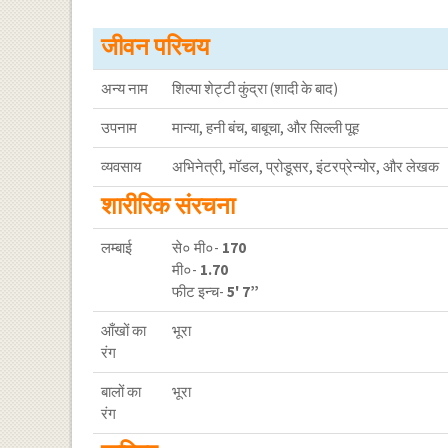
जीवन परिचय
अन्य नाम
शिल्पा शेट्टी कुंद्रा (शादी के बाद)
उपनाम
मान्या, हनी बंच, बाबूचा, और सिल्ली पूह
व्यवसाय
अभिनेत्री, मॉडल, प्रोडूसर, इंटरप्रेन्योर, और लेखक
शारीरिक संरचना
लम्बाई
से० मी०-
170
मी०-
1.70
फीट इन्च-
5' 7”
आँखों का
भूरा
रंग
बालों का
भूरा
रंग