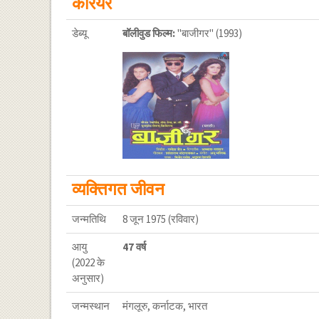
करियर
डेब्यू
बॉलीवुड फिल्म:
"बाजीगर" (1993)
व्यक्तिगत जीवन
जन्मतिथि
8 जून 1975 (रविवार)
आयु
47 वर्ष
(2022 के
अनुसार)
जन्मस्थान
मंगलूरु, कर्नाटक, भारत