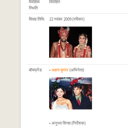
वैवाहिक
विवाहित
स्थिति
विवाह तिथि
22 नवंबर 2009 (रविवार)
बॉयफ्रेंड
•
अक्षय कुमार
(अभिनेता)
• अनुभव सिन्हा (निर्देशक)