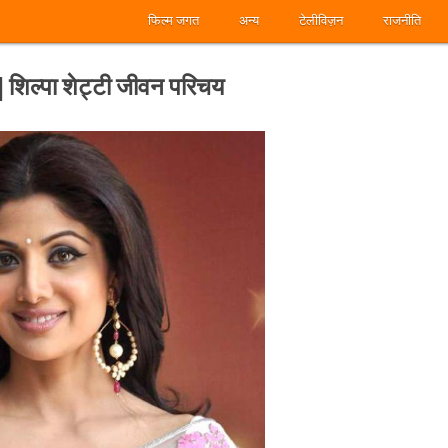
फिल्म जगत
अन्य
टेलीविज़न
राजनीति
िल्पा शेट्टी जीवन परिचय