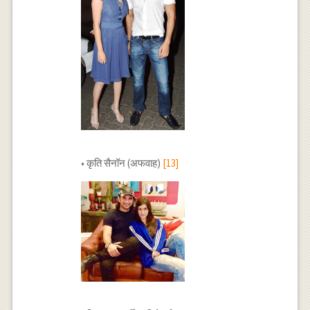
• कृति सैनॉन (अफवाह)
[13]