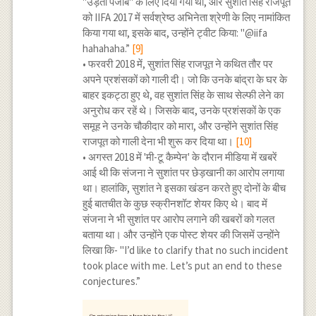
"उड़ता पंजाब" के लिए दिया गया था, और सुशांत सिंह राजपूत
को IIFA 2017 में सर्वश्रेष्ठ अभिनेता श्रेणी के लिए नामांकित
किया गया था, इसके बाद, उन्होंने ट्वीट किया: "@iifa
hahahaha.”
[9]
• फरवरी 2018 में, सुशांत सिंह राजपूत ने कथित तौर पर
अपने प्रशंसकों को गाली दी। जो कि उनके बांद्रा के घर के
बाहर इकट्ठा हुए थे, वह सुशांत सिंह के साथ सेल्फी लेने का
अनुरोध कर रहें थे। जिसके बाद, उनके प्रशंसकों के एक
समूह ने उनके चौकीदार को मारा, और उन्होंने सुशांत सिंह
राजपूत को गाली देना भी शुरू कर दिया था।
[10]
• अगस्त 2018 में 'मी-टू कैम्पेन' के दौरान मीडिया में खबरें
आई थी कि संजना ने सुशांत पर छेड़खानी का आरोप लगाया
था। हालांकि, सुशांत ने इसका खंडन करते हुए दोनों के बीच
हुई बातचीत के कुछ स्क्रीनशॉट शेयर किए थे। बाद में
संजना ने भी सुशांत पर आरोप लगाने की खबरों को गलत
बताया था। और उन्होंने एक पोस्ट शेयर की जिसमें उन्होंने
लिखा कि- "I’d like to clarify that no such incident
took place with me. Let’s put an end to these
conjectures.”