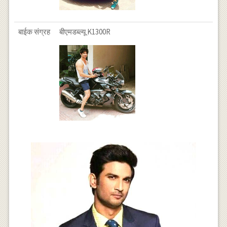
बाईक संग्रह
बीएमडब्ल्यू K1300R