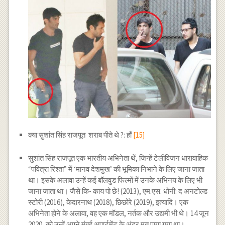
क्या सुशांत सिंह राजपूत शराब पीते थे ?: हाँ
[15]
सुशांत सिंह राजपूत एक भारतीय अभिनेता थें, जिन्हें टेलीविजन धारावाहिक
“पवित्रा रिश्ता” में ‘मानव देशमुख’ की भूमिका निभाने के लिए जाना जाता
था। इसके अलावा उन्हें कई बॉलवुड फिल्मों में उनके अभिनय के लिए भी
जाना जाता था। जैसे कि- काय पो छे! (2013), एम.एस. धोनी: द अनटोल्ड
स्टोरी (2016), केदारनाथ (2018), छिछोरे (2019), इत्यादि। एक
अभिनेता होने के अलावा, वह एक मॉडल, नर्तक और उद्यमी भी थे। 14 जून
2020, को उन्हें अपने मुंबई अपार्टमेंट के अंदर मृत पाया गया था।