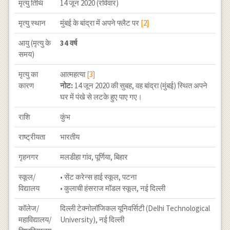
मृत्यु तिथि
14 जून 2020 (रविवार)
मृत्यु स्थान
मुंबई के बांद्रा में अपने फ्लैट पर
[2]
आयु (मृत्यु के
34 वर्ष
समय)
मृत्यु का
आत्महत्या
[3]
कारण
नोट:
14 जून 2020 की सुबह, वह बांद्रा (मुंबई) स्थित अपने
घर में पंखे से लटके हुए पाए गए।
राशि
कुंभ
राष्ट्रीयता
भारतीय
गृहनगर
मलडीहा गांव, पूर्णिया, बिहार
स्कूल/
• सेंट करेन्स हाई स्कूल, पटना
विद्यालय
• कुलाची हंसराज मॉडल स्कूल, नई दिल्ली
कॉलेज/
दिल्ली टेक्नोलॉजिकल यूनिवर्सिटी (Delhi Technological
महाविद्यालय/
University), नई दिल्ली