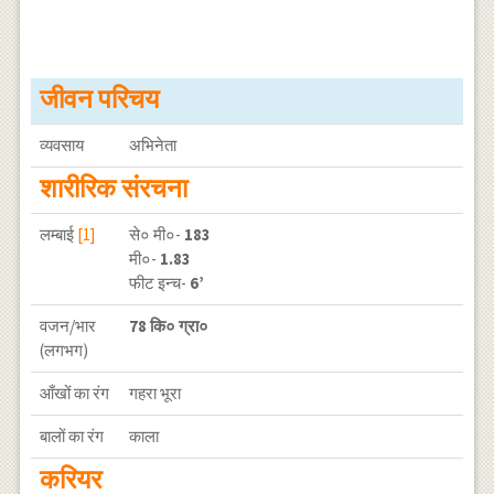
जीवन परिचय
व्यवसाय
अभिनेता
शारीरिक संरचना
लम्बाई
[1]
से० मी०-
183
मी०-
1.83
फीट इन्च-
6’
वजन/भार
78 कि० ग्रा०
(लगभग)
आँखों का रंग
गहरा भूरा
बालों का रंग
काला
करियर