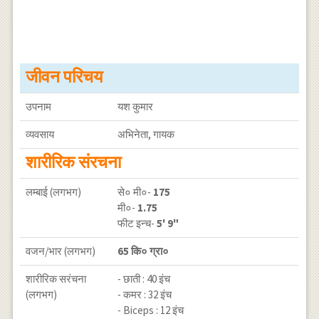
जीवन परिचय
उपनाम
यश कुमार
व्यवसाय
अभिनेता, गायक
शारीरिक संरचना
लम्बाई (लगभग)
से० मी०-
175
मी०-
1.75
फीट इन्च-
5' 9"
वजन/भार (लगभग)
65 कि० ग्रा०
शारीरिक सरंचना
- छाती : 40 इंच
(लगभग)
- कमर : 32 इंच
- Biceps : 12 इंच