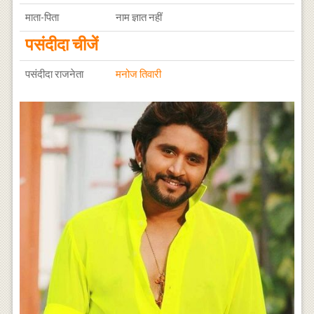
माता-पिता
नाम ज्ञात नहीं
पसंदीदा चीजें
पसंदीदा राजनेता
मनोज तिवारी