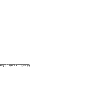
ें एसएपी एससीएम विश्लेषक)