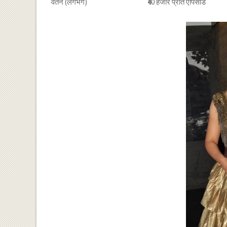
वेतन (लगभग)
₹40 हजार प्रति एपिसोड