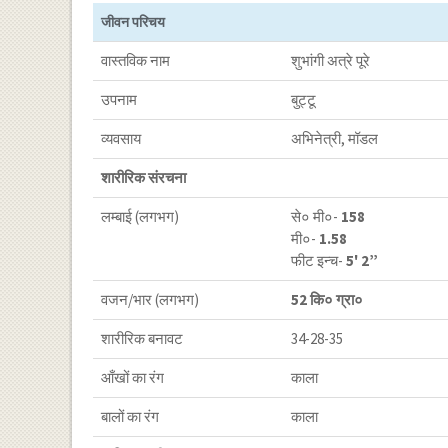
जीवन परिचय
वास्तविक नाम
शुभांगी अत्रे पूरे
उपनाम
बुट्टू
व्यवसाय
अभिनेत्री, मॉडल
शारीरिक संरचना
लम्बाई (लगभग)
से० मी०-
158
मी०-
1.58
फीट इन्च-
5' 2”
वजन/भार (लगभग)
52 कि० ग्रा०
शारीरिक बनावट
34-28-35
आँखों का रंग
काला
बालों का रंग
काला