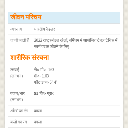
जीवन परिचय
व्यवसाय
भारतीय पैडलर
जानी जाती हैं
2022 राष्ट्रमंडल खेलों, बर्मिंघम में आयोजित टेबल टेनिस में
स्वर्ण पदक जीतने के लिए
शारीरिक संरचना
लम्बाई
से० मी०- 163
(लगभग)
मी०- 1.63
फीट इन्च- 5’ 4”
वजन/भार
55 कि० ग्रा०
(लगभग)
आँखों का रंग
काला
बालों का रंग
काला