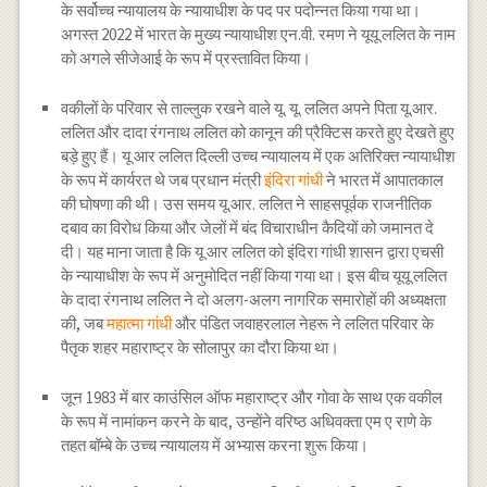
के सर्वोच्च न्यायालय के न्यायाधीश के पद पर पदोन्नत किया गया था।
अगस्त 2022 में भारत के मुख्य न्यायाधीश एन.वी. रमण ने यूयू ललित के नाम
को अगले सीजेआई के रूप में प्रस्तावित किया।
वकीलों के परिवार से ताल्लुक रखने वाले यू. यू. ललित अपने पिता यू.आर.
ललित और दादा रंगनाथ ललित को कानून की प्रैक्टिस करते हुए देखते हुए
बड़े हुए हैं। यू आर ललित दिल्ली उच्च न्यायालय में एक अतिरिक्त न्यायाधीश
के रूप में कार्यरत थे जब प्रधान मंत्री
इंदिरा गांधी
ने भारत में आपातकाल
की घोषणा की थी। उस समय यू.आर. ललित ने साहसपूर्वक राजनीतिक
दबाव का विरोध किया और जेलों में बंद विचाराधीन कैदियों को जमानत दे
दी। यह माना जाता है कि यू आर ललित को इंदिरा गांधी शासन द्वारा एचसी
के न्यायाधीश के रूप में अनुमोदित नहीं किया गया था। इस बीच यूयू ललित
के दादा रंगनाथ ललित ने दो अलग-अलग नागरिक समारोहों की अध्यक्षता
की, जब
महात्मा गांधी
और पंडित जवाहरलाल नेहरू ने ललित परिवार के
पैतृक शहर महाराष्ट्र के सोलापुर का दौरा किया था।
जून 1983 में बार काउंसिल ऑफ महाराष्ट्र और गोवा के साथ एक वकील
के रूप में नामांकन करने के बाद, उन्होंने वरिष्ठ अधिवक्ता एम ए राणे के
तहत बॉम्बे के उच्च न्यायालय में अभ्यास करना शुरू किया।