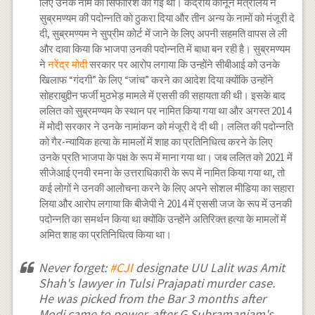
लिए उनके नाम की सिफारिश की गई थी। केंद्रीय कानून मंत्रालय ने
सुब्रमण्यम की पदोन्नति को ठुकरा दिया और तीन अन्य के नामों को मंजूरी दे
दी, सुब्रमण्यम ने सुप्रीम कोर्ट में जाने के लिए अपनी सहमति वापस ले ली
और दावा किया कि भाजपा उनकी पदोन्नति में बाधा बन रही है। सुब्रमण्यम
ने
नरेंद्र मोदी
सरकार पर आरोप लगाया कि उन्होंने सीबीआई को उनके
खिलाफ “गंदगी” के लिए “जांच” करने का आदेश दिया क्योंकि उन्होंने
सोहराबुद्दीन फर्जी मुठभेड़ मामले में एससी की सहायता की थी। इसके बाद
ललित को सुब्रमण्यम के स्थान पर नामित किया गया था और अगस्त 2014
में मोदी सरकार ने उनके नामांकन को मंजूरी दे दी थी। ललित की पदोन्नति
को गैर-न्यायिक हत्या के मामलों में शाह का प्रतिनिधित्व करने के लिए
उनके प्रति भाजपा के पक्ष के रूप में माना गया था। जब ललित को 2021 में
सीजेआई एनवी रमना के उत्तराधिकारी के रूप में नामित किया गया था, तो
कई लोगों ने उनकी आलोचना करने के लिए अपने सोशल मीडिया का सहारा
लिया और आरोप लगाया कि बीजेपी ने 2014 में एससी जज के रूप में उनकी
पदोन्नति का समर्थन किया था क्योंकि उन्होंने अतिरिक्त हत्या के मामलों में
अमित शाह का प्रतिनिधित्व किया था।
Never forget:
#CJI
designate UU Lalit was Amit
Shah's lawyer in Tulsi Prajapati murder case.
He was picked from the Bar 3 months after
Modi came to power, after G Subramaniam's