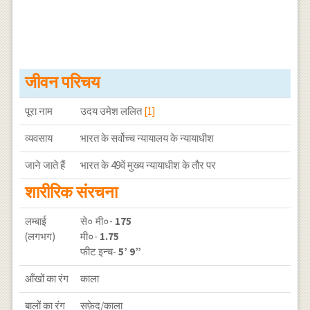
जीवन परिचय
पूरा नाम
उदय उमेश ललित
[1]
व्यवसाय
भारत के सर्वोच्च न्यायालय के न्यायाधीश
जाने जाते हैं
भारत के 49वें मुख्य न्यायाधीश के तौर पर
शारीरिक संरचना
लम्बाई
से० मी०-
175
(लगभग)
मी०-
1.75
फीट इन्च-
5’ 9”
आँखों का रंग
काला
बालों का रंग
सफ़ेद/काला