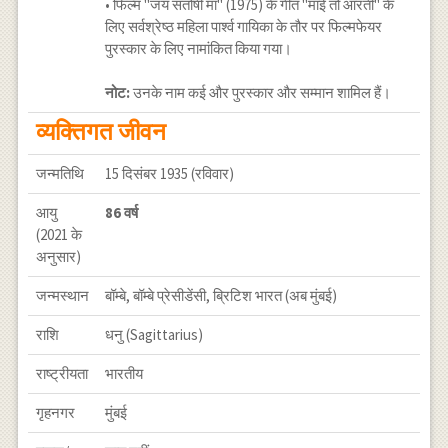
• फिल्म "जय संतोषी मां" (1975) के गीत "माई तो आरती" के
लिए सर्वश्रेष्ठ महिला पार्श्व गायिका के तौर पर फिल्मफेयर
पुरस्कार के लिए नामांकित किया गया।
नोट:
उनके नाम कई और पुरस्कार और सम्मान शामिल हैं।
व्यक्तिगत जीवन
जन्मतिथि
15 दिसंबर 1935 (रविवार)
आयु
86 वर्ष
(2021 के
अनुसार)
जन्मस्थान
बॉम्बे, बॉम्बे प्रेसीडेंसी, ब्रिटिश भारत (अब मुंबई)
राशि
धनु (Sagittarius)
राष्ट्रीयता
भारतीय
गृहनगर
मुंबई