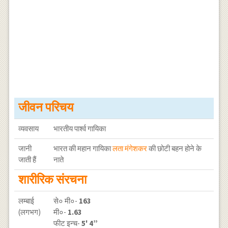
जीवन परिचय
व्यवसाय
भारतीय पार्श्व गायिका
जानी
भारत की महान गायिका
लता मंगेशकर
की छोटी बहन होने के
जाती हैं
नाते
शारीरिक संरचना
लम्बाई
से० मी०-
163
(लगभग)
मी०-
1.63
फीट इन्च-
5' 4”