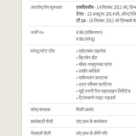
अंतर्राष्ट्रीय शुरुआत
एकदिवसीय
- 14 सितंबर 2011 को, ज़िम्बाब
टेस्ट
- 22 अक्टूबर 2014 को, ऑस्ट्रेलि
टी 20
- 16 सितंबर 2011 को ज़िम्बाब्वे के 
जर्सी न०
# 86 (पाकिस्तान)
# 86 (घरेलू)
घरेलू/स्टेट टीम
• एबोटाबाद राइनोस
• ब्रिस्बेन हीट
• खैबर-पख्तुनख्वा प्रांत
• लाहौर क्लैंडेर्स
• पाकिस्तान कस्टम्स
• उत्तर पश्चिम फ्रंटियर
• सुई उत्तरी गैस पाइपलाइन लिमिटेड
• ट्रिंकबागो नाइट राइडर्स
कोच/संरक्षक
मिकी आर्थर
बल्लेबाज़ी शैली
दांए हाथ के बल्लेबाज
गेंदबाज़ी शैली
दांए हाथ से धीमी गति