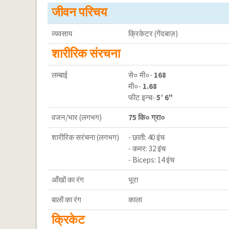
जीवन परिचय
व्यवसाय
क्रिकेटर (गेंदबाज़)
शारीरिक संरचना
लम्बाई
से० मी०-
168
मी०-
1.68
फीट इन्च-
5’ 6"
वजन/भार (लगभग)
75 कि० ग्रा०
शारीरिक सरंचना (लगभग)
- छाती: 40 इंच
- कमर: 32 इंच
- Biceps: 14 इंच
आँखों का रंग
भूरा
बालों का रंग
काला
क्रिकेट