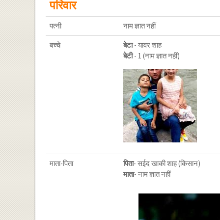
परिवार
पत्नी
नाम ज्ञात नहीं
बच्चे
बेटा
- यावर शाह
बेटी
- 1 (नाम ज्ञात नहीं)
माता-पिता
पिता
- सईद खाकी शाह (किसान)
माता
- नाम ज्ञात नहीं