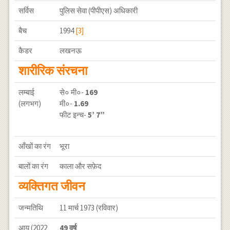
सर्विस
पुलिस सेवा (पीपीएस) अधिकारी
बैच
1994
[3]
कैडर
लखनऊ
शारीरिक संरचना
लम्बाई
से० मी०-
169
(लगभग)
मी०-
1.69
फीट इन्च-
5’ 7”
आँखों का रंग
भूरा
बालों का रंग
काला और सफ़ेद
व्यक्तिगत जीवन
जन्मतिथि
11 मार्च 1973 (रविवार)
आयु (2022
49 वर्ष