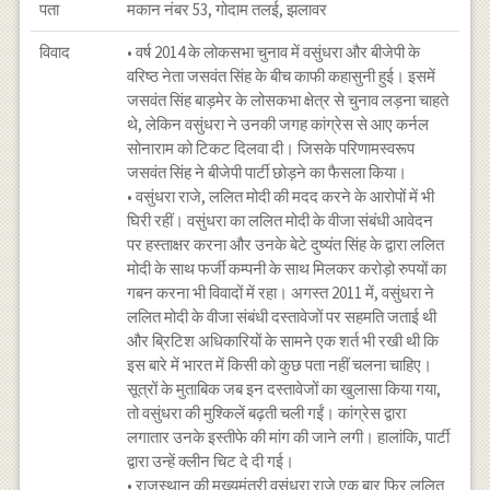
पता
मकान नंबर 53, गोदाम तलई, झलावर
विवाद
• वर्ष 2014 के लोकसभा चुनाव में वसुंधरा और बीजेपी के
वरिष्ठ नेता जसवंत सिंह के बीच काफी कहासुनी हुई। इसमें
जसवंत सिंह बाड़मेर के लोसकभा क्षेत्र से चुनाव लड़ना चाहते
थे, लेकिन वसुंधरा ने उनकी जगह कांग्रेस से आए कर्नल
सोनाराम को टिकट दिलवा दी। जिसके परिणामस्वरूप
जसवंत सिंह ने बीजेपी पार्टी छोड़ने का फैसला किया।
• वसुंधरा राजे, ललित मोदी की मदद करने के आरोपों में भी
घिरी रहीं। वसुंधरा का ललित मोदी के वीजा संबंधी आवेदन
पर हस्ताक्षर करना और उनके बेटे दुष्यंत सिंह के द्वारा ललित
मोदी के साथ फर्जी कम्पनी के साथ मिलकर करोड़ो रुपयों का
गबन करना भी विवादों में रहा। अगस्त 2011 में, वसुंधरा ने
ललित मोदी के वीजा संबंधी दस्तावेजों पर सहमति जताई थी
और ब्रिटिश अधिकारियों के सामने एक शर्त भी रखी थी कि
इस बारे में भारत में किसी को कुछ पता नहीं चलना चाहिए।
सूत्रों के मुताबिक जब इन दस्तावेजों का खुलासा किया गया,
तो वसुंधरा की मुश्किलें बढ़ती चली गईं। कांग्रेस द्वारा
लगातार उनके इस्तीफे की मांग की जाने लगी। हालांकि, पार्टी
द्वारा उन्हें क्लीन चिट दे दी गई।
• राजस्थान की मुख्यमंत्री वसुंधरा राजे एक बार फिर ललित